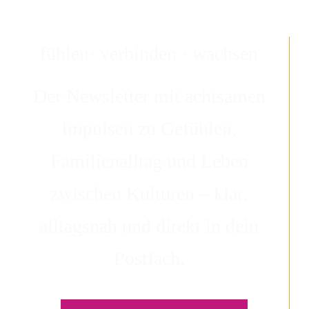
fühlen· verbinden · wachsen
Der Newsletter mit achtsamen
Impulsen zu Gefühlen,
Familienalltag und Leben
zwischen Kulturen – klar,
alltagsnah und direkt in dein
Postfach.