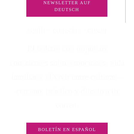
NEWSLETTER AUF
DEUTSCH
sentir · conectar · crecer
El boletín con impulsos
conscientes sobre emociones, vida
familiar y el vivir entre culturas –
cercano, práctico y directo a tu
correo.
BOLETÍN EN ESPAÑOL